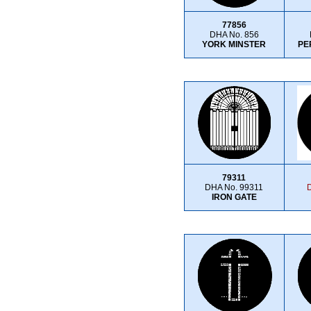
77856
DHA No. 856
YORK MINSTER
PE
79311
DHA No. 99311
IRON GATE