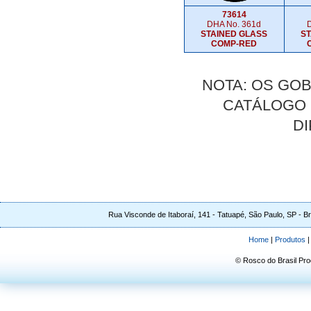
73614
DHA No. 361d
STAINED GLASS
S
COMP-RED
NOTA: OS GO
CATÁLOGO 
D
Rua Visconde de Itaboraí, 141 - Tatuapé, São Paulo, SP - B
Home
|
Produtos
© Rosco do Brasil Pr