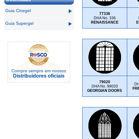
Guia Cinegel
77336
DHA No. 336
RENAISSANCE
E
Guia Supergel
Compre sempre em nossos
Distribuidores oficiais
79020
DH
DHA No. 99020
FR
GEORGIAN DOORS