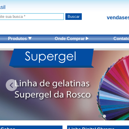
sil
vendases
Produtos
Onde Comprar
Contat